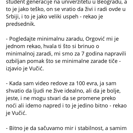
student generacije na univerzitetu u Beogradu, a
to je jako teško, on se vratio da živi i radi ovde u
Srbiji, i to je jako veliki uspeh - rekao je
predsednik.
- Pogledajte minimalnu zaradu, Orgović mi je
jednom rekao, hvala ti što si brinuo o
minimalnoj zaradi, mi smo za 7 godina napravili
ozbiljan pomak što se minimalne zarade tiče -
izjavio je Vučić.
- Kada sam video redove za 100 evra, ja sam
shvatio da ljudi ne žive idealno, ali da je bolje,
jeste, i ne mogu stvari da se promene preko
noći ali idemo napred i to je jedino bitno - rekao
je Vučić.
- Bitno je da sačuvamo mir i stabilnost, a samim