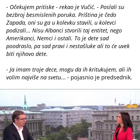
-
Očekujem pritiske - rekao je Vučić. - Poslali su
bezbroj besmislenih poruka. Priština je čedo
Zapada, oni su ga u kolevku stavili, u kolevci
podizali... Nisu Albanci stvorili taj entitet, nego
Amerikanci, Nemci i ostali. To je dete sad
poodraslo, pa sad pravi i nestašluke ali to će uvek
biti njihovo dete.
-
Ja imam troje dece, mogu da ih kritukujem, ali ih
volim najviše na svetu
... - pojasnio je predsednik.