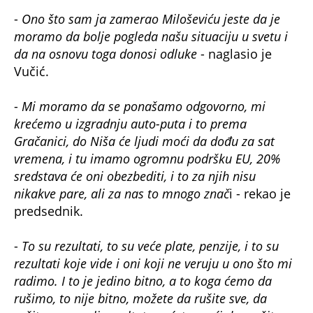
-
Ono što sam ja zamerao Miloševiću jeste da je
moramo da bolje pogleda našu situaciju u svetu i
da na osnovu toga donosi odluke
- naglasio je
Vučić.
-
Mi moramo da se ponašamo odgovorno, mi
krećemo u izgradnju auto-puta i to prema
Gračanici, do Niša će ljudi moći da dođu za sat
vremena, i tu imamo ogromnu podršku EU, 20%
sredstava će oni obezbediti, i to za njih nisu
nikakve pare, ali za nas to mnogo znač
i - rekao je
predsednik.
-
To su rezultati, to su veće plate, penzije, i to su
rezultati koje vide i oni koji ne veruju u ono što mi
radimo. I to je jedino bitno, a to koga ćemo da
rušimo, to nije bitno, možete da rušite sve, da