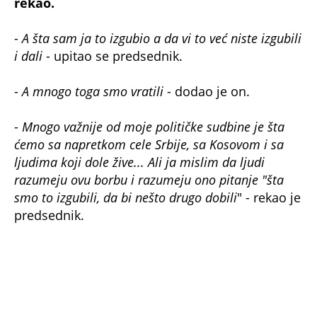
rekao.
-
A šta sam ja to izgubio a da vi to već niste izgubili
i dali
- upitao se predsednik.
-
A mnogo toga smo vratili
- dodao je on.
-
Mnogo važnije od moje političke sudbine je šta
ćemo sa napretkom cele Srbije, sa Kosovom i sa
ljudima koji dole žive... Ali ja mislim da ljudi
razumeju ovu borbu i razumeju ono pitanje "šta
smo to izgubili, da bi nešto drugo dobili
" - rekao je
predsednik.