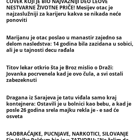
ČOVEK KOJI JE BIO NAJVAŽNIJI DEO LEOVE
NESTVARNE ŽIVOTNE PRIČE! Mesijev otac je
najzaslužniji za karijeru kakva se nikada neće
ponoviti
Marijanu je otac poslao u manastir zajedno sa
delom nasledstva: 14 godina bila zazidana u sobici,
ali je u tajnosti decu rađala
Titov lekar otkrio šta je Broz mislio o Draži:
Jovanka pocrvenela kad je ovo čula, a svi ostali
zabezeknuti
Dragana iz Sarajeva je tatu viđala samo kraj
kontejnera: Ostavili je u bolnici kao bebu, a kad je
posle 26 godina srela majku rekla je - e sad će
osveta
SAOBRAĆAJKE, PUCNJAVE, NARKOTICI, SILOVANJE
Sin Halke Paldum bio je u ZATVORU: "Ne želim da