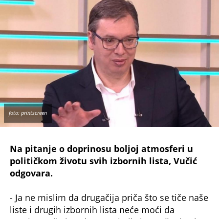
foto: printscreen
Na pitanje o doprinosu boljoj atmosferi u
političkom životu svih izbornih lista, Vučić
odgovara.
- Ja ne mislim da drugačija priča što se tiče naše
liste i drugih izbornih lista neće moći da