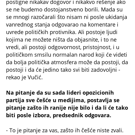
postigne nikakav dogovor i nikakvo rešenje ako
se ne budemo dostojanstveno borili. Mada su
se mnogi razočarali što nisam ni posle ukidanja
vanrednog stanja odgovarao na komentare i
uvrede političkih protivnika. Ali postoje ljudi
kojima ne možete ništa da objasnite, i to ne
vredi, ali postoji odgovornost, pristojnost, i u
političkom smsilu normalan narod koji će videti
da bolja politička atmosfera može da postoji, da
postoji i da će jedino tako svi biti zadovoljni -
rekao je Vučić.
Na pitanje da su sada lideri opozicionih
partija sve češće u medijima, postavlja se
pitanje zašto ih ranije nije bilo i da li će tako
biti posle izbora, predsednik odgovara.
- To je pitanje za vas, zašto ih češće niste zvali.