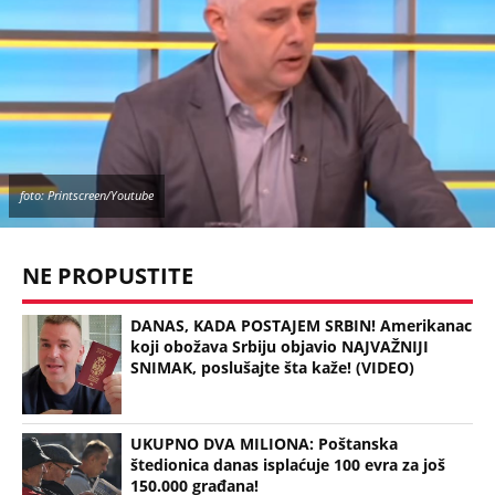
foto: Printscreen/Youtube
NE PROPUSTITE
DANAS, KADA POSTAJEM SRBIN! Amerikanac
koji obožava Srbiju objavio NAJVAŽNIJI
SNIMAK, poslušajte šta kaže! (VIDEO)
UKUPNO DVA MILIONA: Poštanska
štedionica danas isplaćuje 100 evra za još
150.000 građana!