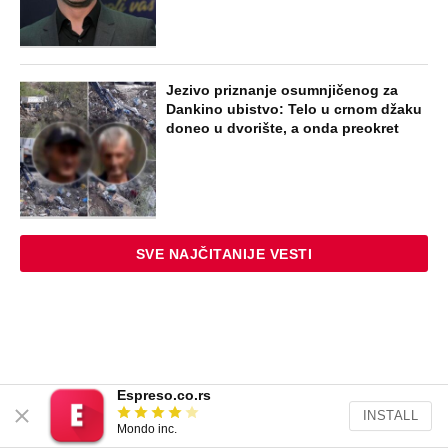
Jezivo priznanje osumnjičenog za
Dankino ubistvo: Telo u crnom džaku
doneo u dvorište, a onda preokret
SVE NAJČITANIJE VESTI
Espreso.co.rs
INSTALL
Mondo inc.