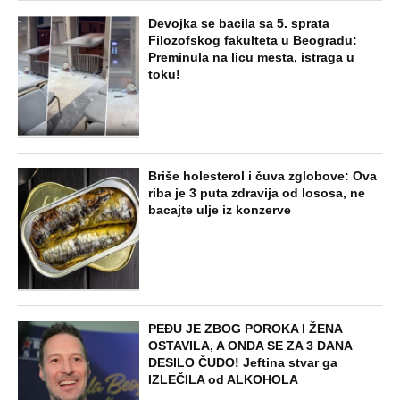
Devojka se bacila sa 5. sprata
Filozofskog fakulteta u Beogradu:
Preminula na licu mesta, istraga u
toku!
Briše holesterol i čuva zglobove: Ova
riba je 3 puta zdravija od lososa, ne
bacajte ulje iz konzerve
PEĐU JE ZBOG POROKA I ŽENA
OSTAVILA, A ONDA SE ZA 3 DANA
DESILO ČUDO! Jeftina stvar ga
IZLEČILA od ALKOHOLA