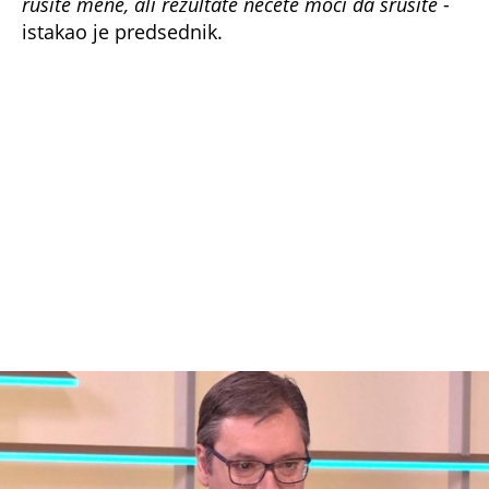
rušite mene, ali rezultate nećete moći da srušite
-
istakao je predsednik.