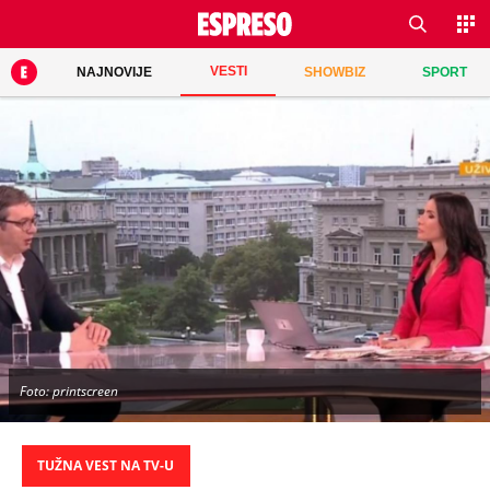
VESTI
NAJNOVIJE
SHOWBIZ
SPORT
Foto: printscreen
TUŽNA VEST NA TV-U