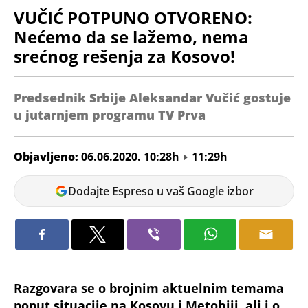
VUČIĆ POTPUNO OTVORENO:
Nećemo da se lažemo, nema
srećnog rešenja za Kosovo!
Predsednik Srbije Aleksandar Vučić gostuje
u jutarnjem programu TV Prva
Objavljeno:
06.06.2020. 10:28h
11:29h
Jelena
Dodajte Espreso u vaš Google izbor
Janjic
Razgovara se o brojnim aktuelnim temama
poput situacije na Kosovu i Metohiji, ali i o