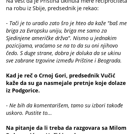
Na vest da je Priština ukinula mere reciprociteta
na robu iz Sbije, predsednik je rekao:
-
Tači je to uradio zato šro je hteo da kaže "baš me
briga za Evropsku uniju, briga me samo za
Sjedinjene američke držva". Nismo u jednakim
pozicijama, vraćamo se na to da su oni njihovo
čedo. S duge strane, dobra je doluka da se ukinu
sve zabrane trgovine između Prištine i Beograda.
Kad je reč o Crnoj Gori, predsednik Vučić
kaže da su ga nasmejale pretnje koje dolaze
iz Podgorice.
-
Ne bih da komentarišem, tamo su izbori takođe
uskoro. Pustite to...
Na pitanje da li treba da razgovara sa Milom