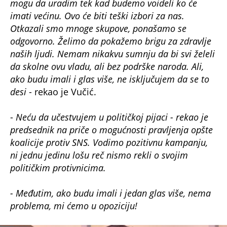
mogu da uradim tek kad budemo voideli ko će
imati većinu. Ovo će biti teški izbori za nas.
Otkazali smo mnoge skupove, ponašamo se
odgovorno. Želimo da pokažemo brigu za zdravlje
naših ljudi. Nemam nikakvu sumnju da bi svi želeli
da skolne ovu vladu, ali bez podrške naroda. Ali,
ako budu imali i glas više, ne isključujem da se to
desi
- rekao je Vučić.
-
Neću da učestvujem u političkoj pijaci - rekao je
predsednik na priče o mogućnosti pravljenja opšte
koalicije protiv SNS. Vodimo pozitivnu kampanju,
ni jednu jedinu lošu reč nismo rekli o svojim
političkim protivnicima.
- Međutim, ako budu imali i jedan glas više, nema
problema, mi ćemo u opoziciju!