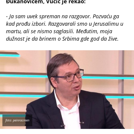
Đukanovićem, Vučić je rekao:
-
Ja sam uvek spreman na razgovor. Pozvaću ga
kad prođu izbori. Razgovarali smo u Jerusalimu u
martu, ali se nismo saglasili. Međutim, moja
dužnost je da brinem o Srbima gde god da žive.
foto: peinracreen