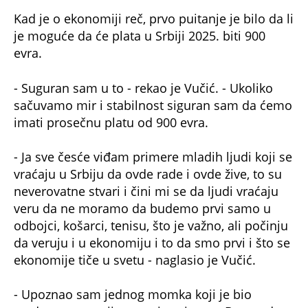
Kad je o ekonomiji reč, prvo puitanje je bilo da li
je moguće da će plata u Srbiji 2025. biti 900
evra.
- Suguran sam u to - rekao je Vučić. - Ukoliko
sačuvamo mir i stabilnost siguran sam da ćemo
imati prosečnu platu od 900 evra.
- Ja sve česće viđam primere mladih ljudi koji se
vraćaju u Srbiju da ovde rade i ovde žive, to su
neverovatne stvari i čini mi se da ljudi vraćaju
veru da ne moramo da budemo prvi samo u
odbojci, košarci, tenisu, što je važno, ali počinju
da veruju i u ekonomiju i to da smo prvi i što se
ekonomije tiče u svetu - naglasio je Vučić.
- Upoznao sam jednog momka koji je bio