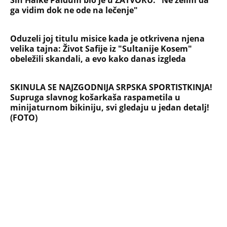
ga vidim dok ne ode na lečenje"
Oduzeli joj titulu misice kada je otkrivena njena
velika tajna: Život Safije iz "Sultanije Kosem"
obeležili skandali, a evo kako danas izgleda
SKINULA SE NAJZGODNIJA SRPSKA SPORTISTKINJA!
Supruga slavnog košarkaša raspametila u
minijaturnom bikiniju, svi gledaju u jedan detalj!
(FOTO)