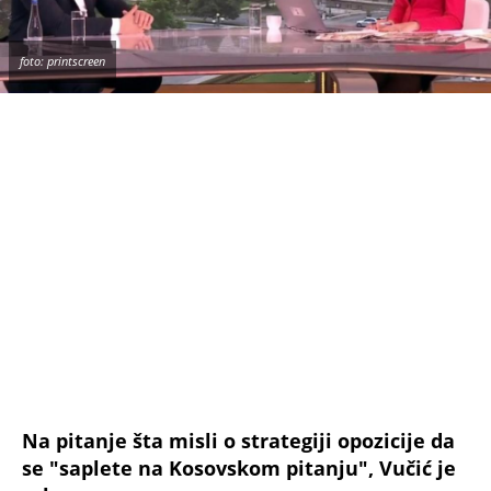
foto: printscreen
Na pitanje šta misli o strategiji opozicije da
se "saplete na Kosovskom pitanju", Vučić je