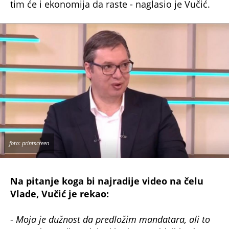
tim će i ekonomija da raste - naglasio je Vučić.
foto: printscreen
Na pitanje koga bi najradije video na čelu
Vlade, Vučić je rekao:
-
Moja je dužnost da predložim mandatara, ali to