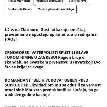
Aleksandar Vučić
Vučićevo gostovanje
Vučić na Prvoj
Predsednik Države
Vučić o planovim aza Srbiju
Užas na Zlatiboru: Gosti otkazuju smeštaj,
prevremeno napuštaju aprtmane, a u radnjama -
HAOS!
CRNOGORSKI VATERPOLISTI SPUSTILI GLAVE
TOKOM HIMNE U ZAGREBU! Region bruji o
skandalu na Svetskom prvenstvu u Hrvatskoj! Evo
šta se krije iza svega
KOMANDANT "BELIH VUKOVA" UBIJEN PRED
SUPRUGOM! Likvidacijom mu se odužili za vernost
otadžbini: Mauzera prvo sklonili sa slučaja, pa ga
ubili dve godine kasnije