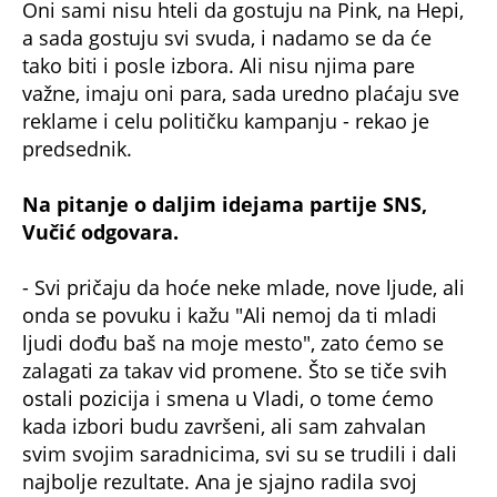
Oni sami nisu hteli da gostuju na Pink, na Hepi,
a sada gostuju svi svuda, i nadamo se da će
tako biti i posle izbora. Ali nisu njima pare
važne, imaju oni para, sada uredno plaćaju sve
reklame i celu političku kampanju - rekao je
predsednik.
Na pitanje o daljim idejama partije SNS,
Vučić odgovara.
- Svi pričaju da hoće neke mlade, nove ljude, ali
onda se povuku i kažu "Ali nemoj da ti mladi
ljudi dođu baš na moje mesto", zato ćemo se
zalagati za takav vid promene. Što se tiče svih
ostali pozicija i smena u Vladi, o tome ćemo
kada izbori budu završeni, ali sam zahvalan
svim svojim saradnicima, svi su se trudili i dali
najbolje rezultate. Ana je sjajno radila svoj