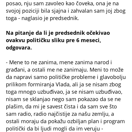
posao, nju sam zavoleo kao čoveka, ona je na
svojoj poziciji bila sjajna i zahvalan sam joj zbog
toga - naglasio je predsednik.
Na pitanje da li je predsednik očekivao
ovakvu političku sliku pre 6 meseci,
odgovara.
- Mene to ne zanima, mene zanima narod i
građani, a ostali me ne zanimaju. Meni to može
da napravi samo političke probleme i glavobolju
prilikom formiranja Vlada, ali ja se nisam zbog
toga mnogo uzbuđivao, ja se nisam uzbuđivao,
nisam se sklanjao nego sam pokazao da se ne
plašim, da mi je savest čista i da sam sve što
sam radio, radio najčistije za našu zemlju, a
ostali moraju da pokažu ozbiljan plan i program
politički da bi ljudi mogli da im veruju -