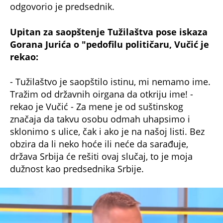
odgovorio je predsednik.
Upitan za saopštenje Tužilaštva pose iskaza
Gorana Jurića o "pedofilu političaru, Vučić je
rekao:
- Tužilaštvo je saopštilo istinu, mi nemamo ime.
Tražim od državnih oirgana da otkriju ime! -
rekao je Vučić - Za mene je od suštinskog
značaja da takvu osobu odmah uhapsimo i
sklonimo s ulice, čak i ako je na našoj listi. Bez
obzira da li neko hoće ili neće da sarađuje,
država Srbija će rešiti ovaj slučaj, to je moja
dužnost kao predsednika Srbije.