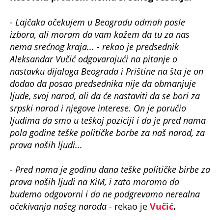
-
Lajčaka očekujem u Beogradu odmah posle
izbora, ali moram da vam kažem da tu za nas
nema srećnog kraja... - rekao je predsednik
Aleksandar Vučić odgovarajući na pitanje o
nastavku dijaloga Beograda i Prištine na šta je on
dodao da posao predsednika nije da obmanjuje
ljude, svoj narod, ali da će nastaviti da se bori za
srpski narod i njegove interese. On je poručio
ljudima da smo u teškoj poziciji i da je pred nama
pola godine teške političke borbe za naš narod, za
prava naših ljudi...
-
Pred nama je godinu dana teške političke birbe za
prava naših ljudi na KiM, i zato moramo da
budemo odgovorni i da ne podgrevamo nerealna
očekivanja našeg naroda
- rekao je
Vučić
.