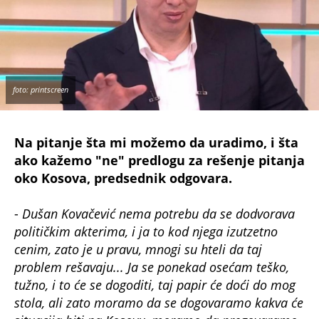
foto: printscreen
Na pitanje šta mi možemo da uradimo, i šta
ako kažemo "ne" predlogu za rešenje pitanja
oko Kosova, predsednik odgovara.
-
Dušan Kovačević nema potrebu da se dodvorava
političkim akterima, i ja to kod njega izutzetno
cenim, zato je u pravu, mnogi su hteli da taj
problem rešavaju... Ja se ponekad osećam teško,
tužno, i to će se dogoditi, taj papir će doći do mog
stola, ali zato moramo da se dogovaramo kakva će