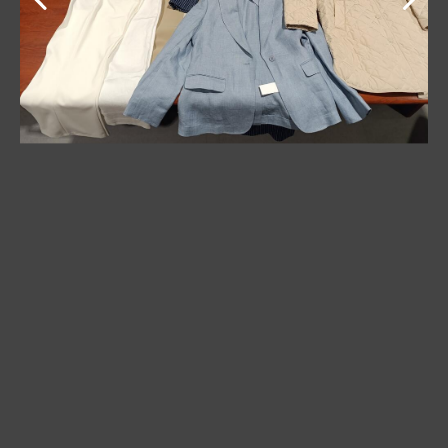
Tokom kontrole putnika u zelenom kontrolnom
prolazu 12. aprila je otkriven neprijavljen muški