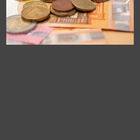
Indikativni kurs dinara prema dolaru je pao u četvrtak
za 0,4 posto