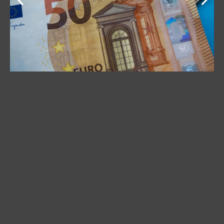
Dušan Uzelac kaže da cene usluge banaka nisu
izjednačene i da su banke postale veoma konkurentne