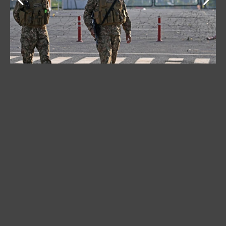
Iranski i pojedini svetki mediji javili su ranije danas da
su u Islamabadu počeli trilateralni pregovori Irana,