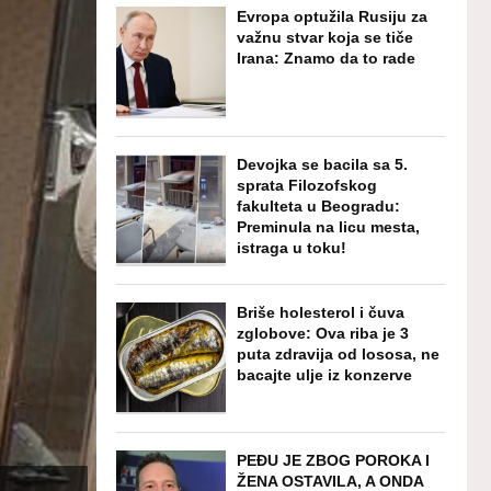
Evropa optužila Rusiju za
važnu stvar koja se tiče
Irana: Znamo da to rade
Devojka se bacila sa 5.
sprata Filozofskog
fakulteta u Beogradu:
Preminula na licu mesta,
istraga u toku!
Briše holesterol i čuva
zglobove: Ova riba je 3
puta zdravija od lososa, ne
bacajte ulje iz konzerve
PEĐU JE ZBOG POROKA I
ŽENA OSTAVILA, A ONDA