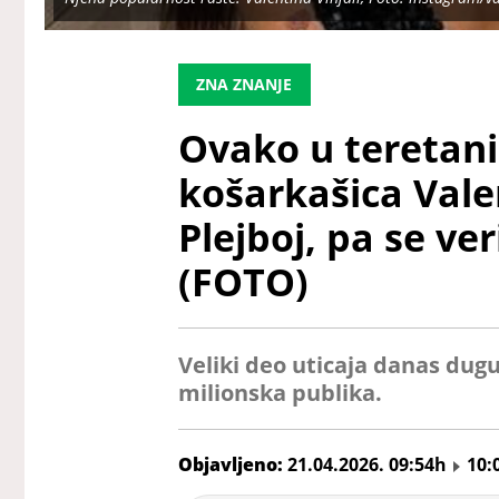
ZNA ZNANJE
Ovako u teretani
košarkašica Valen
Plejboj, pa se ve
(FOTO)
Veliki deo uticaja danas dug
milionska publika.
Objavljeno:
21.04.2026. 09:54h
10: