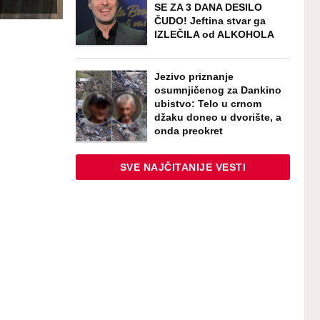
SE ZA 3 DANA DESILO
ČUDO! Jeftina stvar ga
IZLEČILA od ALKOHOLA
Jezivo priznanje
osumnjičenog za Dankino
ubistvo: Telo u crnom
džaku doneo u dvorište, a
onda preokret
SVE NAJČITANIJE VESTI