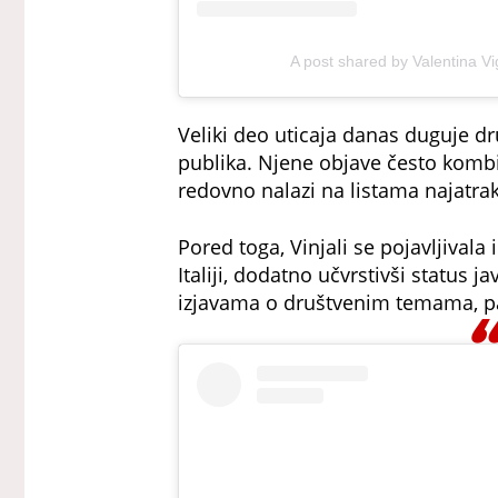
A post shared by Valentina Vi
Veliki deo uticaja danas duguje d
publika. Njene objave često kombinu
redovno nalazi na listama najatrakt
Pored toga, Vinjali se pojavljivala 
Italiji, dodatno učvrstivši status ja
izjavama o društvenim temama, p