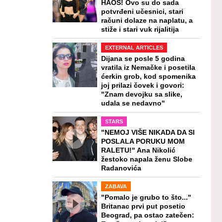
HAOS! Ovo su do sada
potvrđeni učesnici, stari
računi dolaze na naplatu, a
stiže i stari vuk rijalitija
EXTERNAL ARTICLES
Dijana se posle 5 godina
vratila iz Nemačke i posetila
ćerkin grob, kod spomenika
joj prilazi čovek i govori:
"Znam devojku sa slike,
udala se nedavno"
STARS
"NEMOJ VIŠE NIKADA DA SI
POSLALA PORUKU MOM
RALETU!" Ana Nikolić
žestoko napala ženu Slobe
Radanovića
ZABAVA
"Pomalo je grubo to što..."
Britanac prvi put posetio
Beograd, pa ostao zatečen: