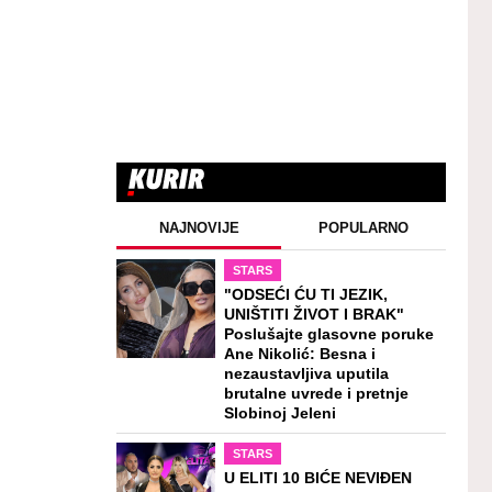
NAJNOVIJE
POPULARNO
STARS
"ODSEĆI ĆU TI JEZIK,
UNIŠTITI ŽIVOT I BRAK"
Poslušajte glasovne poruke
Ane Nikolić: Besna i
nezaustavljiva uputila
brutalne uvrede i pretnje
Slobinoj Jeleni
STARS
U ELITI 10 BIĆE NEVIĐEN