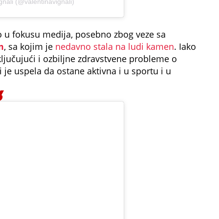
gnali (@valentinavignali)
o u fokusu medija, posebno zbog veze sa
m
, sa kojim je
nedavno stala na ludi kamen
. Iako
 uključujući i ozbiljne zdravstvene probleme o
i je uspela da ostane aktivna i u sportu i u