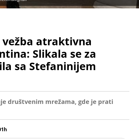
 vežba atraktivna
tina: Slikala se za
rila sa Stefaninijem
uje društvenim mrežama, gde je prati
01h