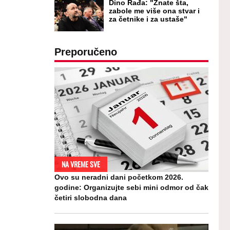
Dino Rađa: "Znate šta,
zabole me više ona stvar i
za četnike i za ustaše"
Preporučeno
NA VREME SVE
Ovo su neradni dani početkom 2026.
godine: Organizujte sebi mini odmor od čak
četiri slobodna dana