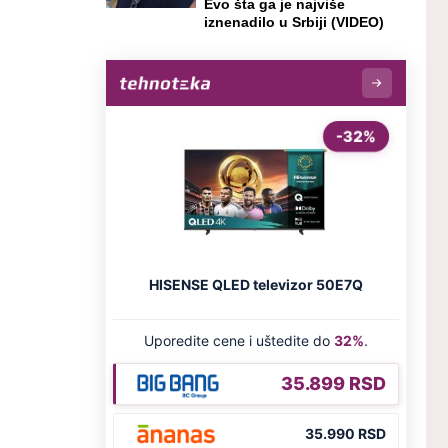
Evo šta ga je najviše
iznenadilo u Srbiji (VIDEO)