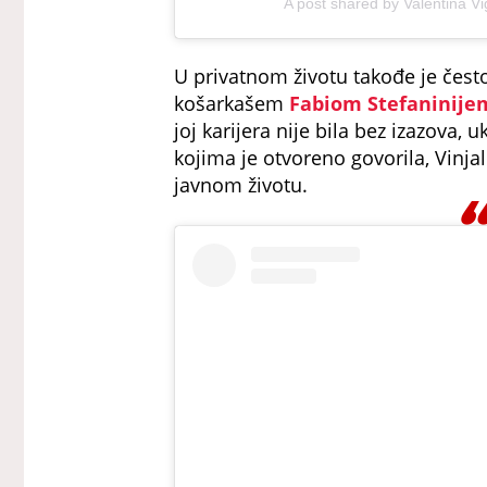
A post shared by Valentina Vi
U privatnom životu takođe je čest
košarkašem
Fabiom Stefaninije
joj karijera nije bila bez izazova,
kojima je otvoreno govorila, Vinjal
javnom životu.