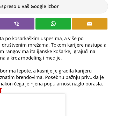
Espreso u vaš Google izbor
a po košarkaškim uspesima, a više po
a društvenim mrežama. Tokom karijere nastupala
im rangovima italijanske košarke, igrajući na
oznala kroz modeling i medije.
borima lepote, a kasnije je gradila karijeru
oznatim brendovima. Posebnu pažnju privukla je
 nakon čega je njena popularnost naglo porasla.