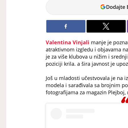
Goran
Dodajte 
Božanović
Valentina Vinjali
manje je poznat
atraktivnom izgledu i objavama n
je za više klubova u nižim i srednj
poziciji krila. a šira javnost je up
Još u mladosti učestvovala je na iz
modela i sarađivala sa brojnim p
fotografijama za magazin Plejboj,