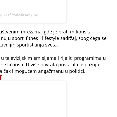
gnali (@valentinavignali)
ruštvenim mrežama, gde je prati milionska
ju sport, fitnes i lifestyle sadržaj, zbog čega se
ivnijih sportistkinja sveta.
i u televizijskim emisijama i rijaliti programima u
vne ličnosti. U više navrata privlačila je pažnju i
a čak i mogućem angažmanu u politici.