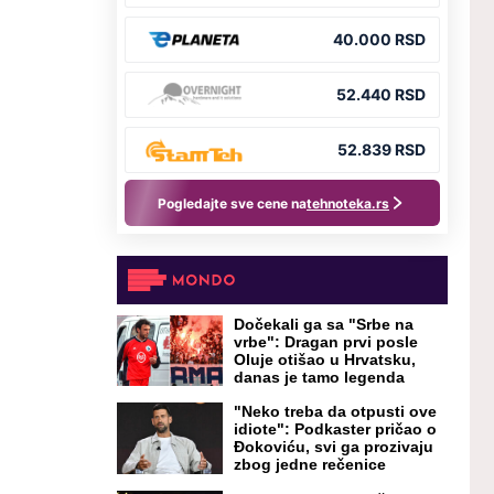
Dočekali ga sa "Srbe na
vrbe": Dragan prvi posle
Oluje otišao u Hrvatsku,
danas je tamo legenda
"Neko treba da otpusti ove
idiote": Podkaster pričao o
Đokoviću, svi ga prozivaju
zbog jedne rečenice