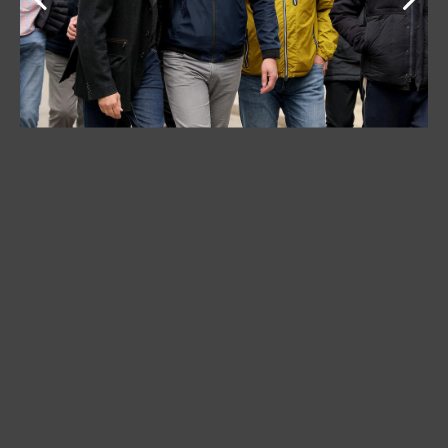
Njegov odlazak je rastužio širu javnost u Srbiji i
regionu, ali i ljubitelje košarke širom Evrope