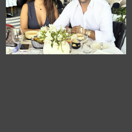
Emir je objavio zajedničku fotku sa nevnčanom
suprugom i njihovim naslednicama sa Zlatibora