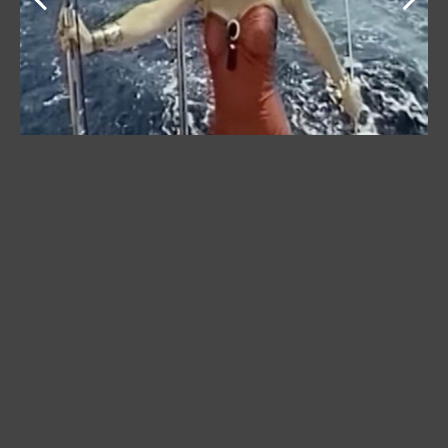
Draško Stanivukovć progovorio o poznanstvu sa
Lepom Brenom.