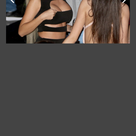
Porodici je dala novac od učešća u jednom rijalitiju
FOTO: Antonio Ahel/ATAImages