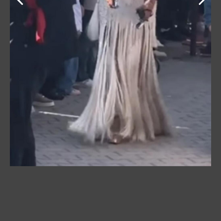
Ovih dana internet je „srušio“ snimak sa jedne
maturske večeri